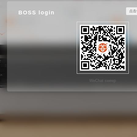
点击
BOSS login
WeChat sweep