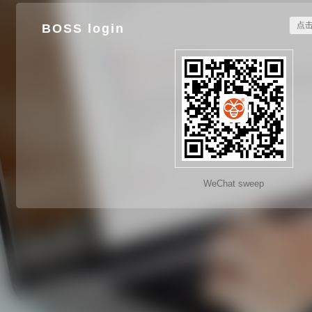
点击
BOSS login
WeChat sweep